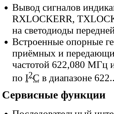
Вывод сигналов индика
RXLOCKERR, TXLOCK
на светодиоды передне
Встроенные опорные ге
приёмных и передающих
частотой 622,080 МГц 
2
по
I
C
в диапазоне 622.
Сервисные функции
Последовательный инт