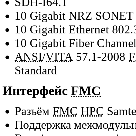
SDH-I64.1
10 Gigabit NRZ SONET
10 Gigabit Ethernet 802.
10 Gigabit Fiber Channe
ANSI
/
VITA
57.1-2008
F
Standard
Интерфейс
FMC
Разъём
FMC
HPC
Samte
Поддержка межмодульн