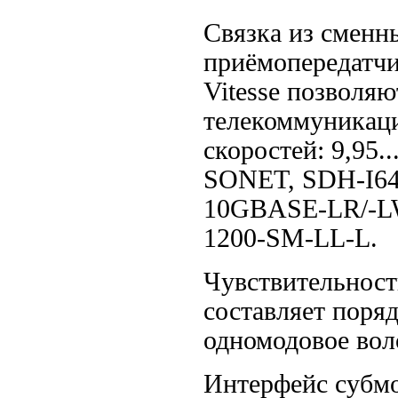
Связка из сменн
приёмопередатч
Vitesse позволя
телекоммуникаци
скоростей: 9,95..
SONET,
SDH-I64
10GBASE-LR/-
1200-SM-LL-L
.
Чувствительнос
составляет поряд
одномодовое вол
Интерфейс субм