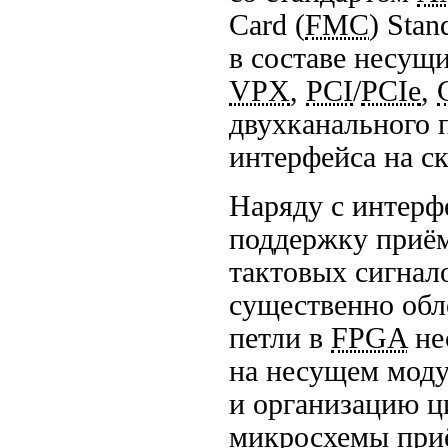
Card (
FMC
) Sta
в составе несущ
VPX
,
PCI
/
PCIe
,
двухканального 
интерфейса на с
Наряду с интерф
поддержку приём
тактовых сигнал
существенно обл
петли в
FPGA
не
на несущем моду
и организацию ц
микросхемы приё