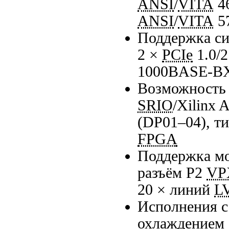
ANSI
/
VITA
4
ANSI
/
VITA
5
Поддержка си
2 ×
PCIe
1.0/2
1000BASE-B
Возможность
SRIO
/Xilinx 
(DP
01–04
), т
FPGA
Поддержка мо
разъём P2
VP
20 × линий
L
Исполнения 
охлаждением