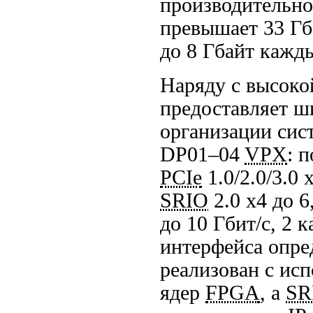
производительно
превышает
33 Гб
до 8 Гбайт кажд
Наряду с высоко
предоставляет ш
организации сис
DP
01–04
VPX
: 
PCIe
1.0/2.0/3.0 
SRIO
2.0 x4
до 6
до 10 Гбит/c
, 2 
интерфейса опре
реализован с ис
ядер
FPGA
, а
SR