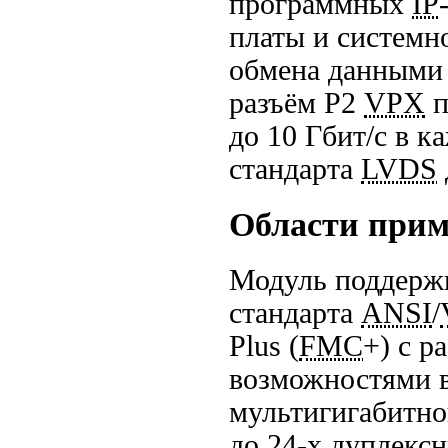
программных
IP
платы и системн
обмена данными 
разъём P2
VPX
п
до 10 Гбит/с
в к
стандарта
LVDS
Области при
Модуль поддержи
стандарта
ANSI
/
Plus (
FMC
+) с 
возможностями в
мультигигабитно
до 24-х
дуплексн