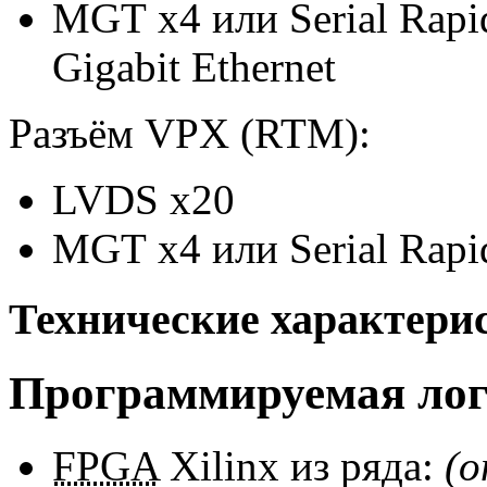
MGT x4
или
Serial Rap
Gigabit Ethernet
Разъём VPX (RTM):
LVDS x20
MGT x4
или
Serial Rap
Технические характери
Программируемая ло
FPGA
Xilinx из ряда:
(о