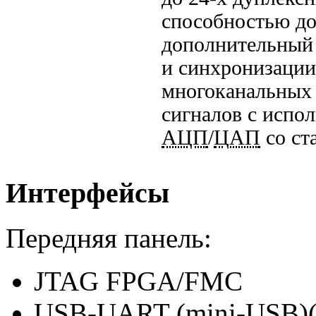
способностью
до
дополнительный 
и синхронизации
многоканальных 
сигналов с исп
АЦП
/
ЦАП
со ст
Интерфейсы
Передняя панель:
JTAG FPGA/FMC
USB-UART (mini-USB)