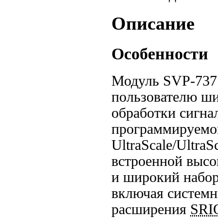
Описание
Особенности
Модуль
SVP-737
пользователю ш
обработки сигнал
программируемой
UltraScale/Ultra
встроенной выс
и широкий набо
включая систем
расширения
SRI