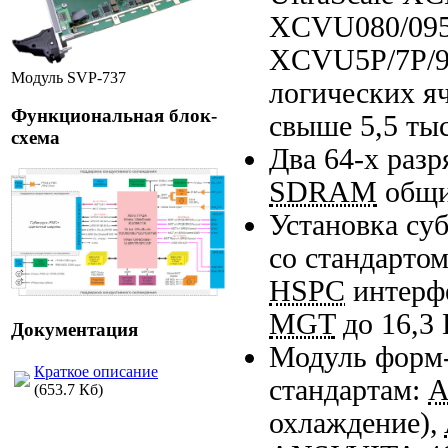
XCVU080/095/1
XCVU5P/7P/9P
Модуль SVP-737
логических я
Функциональная блок-
свыше 5,5 тыс
схема
Два
64-х
разр
SDRAM
общи
Установка су
со стандарто
HSPC
интерфе
MGT
до 16,3 
Документация
Модуль
форм
Краткое описание
стандартам:
A
(653.7 Кб)
охлаждение),