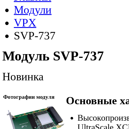
Модули
VPX
SVP-737
Модуль SVP-737
Новинка
Фотографии модуля
Основные х
Высокопроиз
UltraScale XC