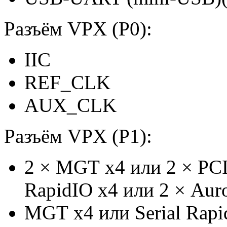
Разъём VPX (P0):
IIC
REF_CLK
AUX_CLK
Разъём VPX (P1):
2
×
MGT x4
или
2
×
PCI
RapidIO x4
или
2
×
Auro
MGT x4
или
Serial Rap