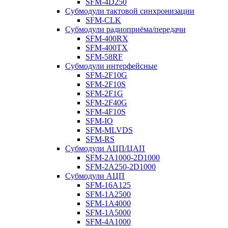
SFM-4D250
Субмодули тактовой синхронизации
SFM-CLK
Субмодули радиоприёма/передачи
SFM-400RX
SFM-400TX
SFM-58RF
Субмодули интерфейсные
SFM-2F10G
SFM-2F10S
SFM-2F1G
SFM-2F40G
SFM-4F10S
SFM-IO
SFM-MLVDS
SFM-RS
Субмодули АЦП/ЦАП
SFM-2A1000-2D1000
SFM-2A250-2D1000
Субмодули АЦП
SFM-16A125
SFM-1A2500
SFM-1A4000
SFM-1A5000
SFM-4A1000