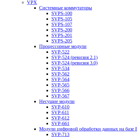
VPX
Системные коммутаторы
SVPS-100
SVPS-105
SVPS-107
SVPS-200
SVPS-201
SVPS-205
Процессорные модули
SVP-522
SVP-524 (ревизия 2.1)
SVP-524 (ревизия 3.0)
SVP-534
SVP-562
SVP-564
SVP-565
SVP-566
SVP-567
Несущие модули
SVP-610
SVP-611
SVP-612
SVP-661
Модули цифровой обработки данных на базе
SVP-713