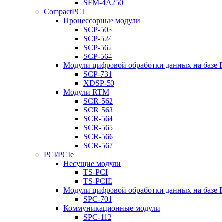
SFM-4A250
CompactPCI
Процессорные модули
SCP-503
SCP-524
SCP-562
SCP-564
Модули цифровой обработки данных на базе
SCP-731
XDSP-50
Модули RTM
SCR-562
SCR-563
SCR-564
SCR-565
SCR-566
SCR-567
PCI/PCIe
Несущие модули
TS-PCI
TS-PCIE
Модули цифровой обработки данных на базе
SPC-701
Коммуникационные модули
SPC-112