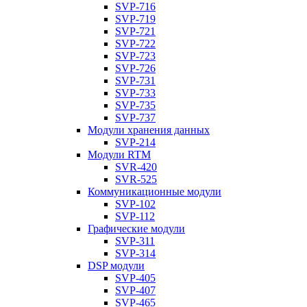
SVP-716
SVP-719
SVP-721
SVP-722
SVP-723
SVP-726
SVP-731
SVP-733
SVP-735
SVP-737
Модули хранения данных
SVP-214
Модули RTM
SVR-420
SVR-525
Коммуникационные модули
SVP-102
SVP-112
Графические модули
SVP-311
SVP-314
DSP модули
SVP-405
SVP-407
SVP-465