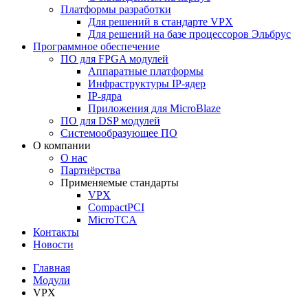
Платформы разработки
Для решений в стандарте VPX
Для решений на базе процессоров Эльбрус
Программное обеспечение
ПО для FPGA модулей
Аппаратные платформы
Инфраструктуры IP-ядер
IP-ядра
Приложения для MicroBlaze
ПО для DSP модулей
Системообразующее ПО
О компании
О нас
Партнёрства
Применяемые стандарты
VPX
CompactPCI
MicroTCA
Контакты
Новости
Главная
Модули
VPX