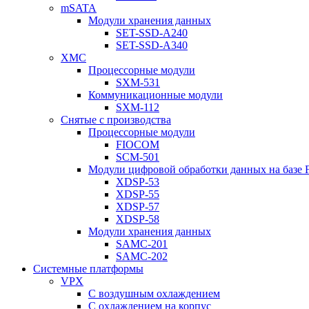
mSATA
Модули хранения данных
SET-SSD-A240
SET-SSD-A340
XMC
Процессорные модули
SXM-531
Коммуникационные модули
SXM-112
Снятые с производства
Процессорные модули
FIOCOM
SCM-501
Модули цифровой обработки данных на базе
XDSP-53
XDSP-55
XDSP-57
XDSP-58
Модули хранения данных
SAMC-201
SAMC-202
Системные платформы
VPX
С воздушным охлаждением
С охлаждением на корпус