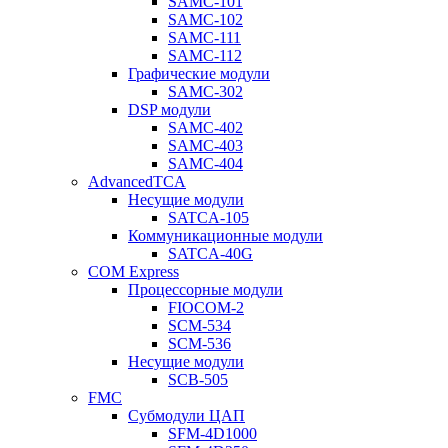
SAMC-101
SAMC-102
SAMC-111
SAMC-112
Графические модули
SAMC-302
DSP модули
SAMC-402
SAMC-403
SAMC-404
AdvancedTCA
Несущие модули
SATCA-105
Коммуникационные модули
SATCA-40G
COM Express
Процессорные модули
FIOCOM-2
SCM-534
SCM-536
Несущие модули
SCB-505
FMC
Субмодули ЦАП
SFM-4D1000