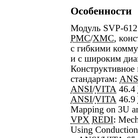
Особенности
Модуль SVP-612 
PMC
/
XMC
, кон
с гибкими комм
и с широким диа
Конструктивное 
стандартам:
ANS
ANSI
/
VITA
46.4
ANSI
/
VITA
46.9
Mapping on 3U 
VPX
REDI
: Mech
Using Conduction