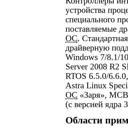
Контроллеры инт
устройства проц
специального пр
поставляемые д
ОС
. Стандартна
драйверную под
Windows 7/8.1/10
Server 2008 R2 
RTOS 6.5.0/6.6.0
Astra Linux Speci
ОС
«Заря», МСВ
(c версией ядра 3
Области при