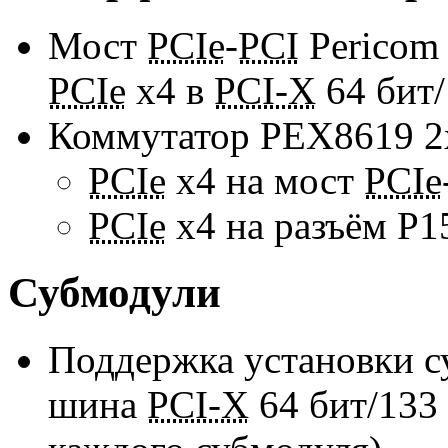
Мост
PCIe
-
PCI
Pericom
PCIe
x4 в
PCI-X
64 бит
Коммутатор PEX8619 
PCIe
x4 на мост
PCIe
PCIe
x4 на разъём P1
Субмодули
Поддержка установки 
шина
PCI-X
64 бит/133