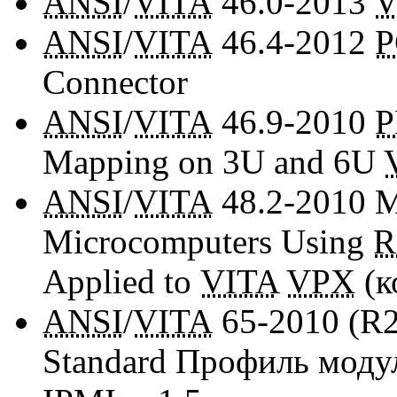
ANSI
/
VITA
46.0-2013
V
ANSI
/
VITA
46.4-2012
P
Connector
ANSI
/
VITA
46.9-2010
Mapping on 3U and 6U
ANSI
/
VITA
48.2-2010
Me
Microcomputers Using
R
Applied to
VITA
VPX
(к
ANSI
/
VITA
65-2010
(R
Standard Профиль моду