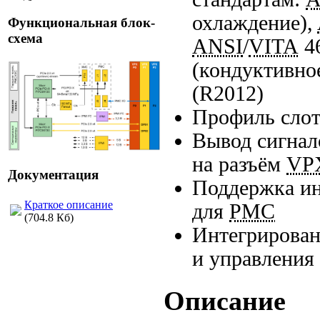
охлаждение),
Функциональная блок-
схема
ANSI
/
VITA
4
(кондуктивно
(R2012)
Профиль слот
Вывод сигнал
на разъём
VP
Документация
Поддержка и
Краткое описание
для
PMC
(704.8 Кб)
Интегрирован
и управления
Описание