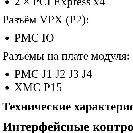
2
×
PCI Express x4
Разъём VPX (P2):
PMC IO
Разъёмы на плате модуля:
PMC J1 J2 J3 J4
XMC P15
Технические характери
Интерфейсные контр