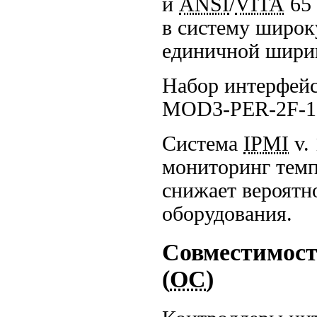
и
ANSI
/
VITA
65 
в систему широ
единичной шири
Набор интерфейс
MOD3-PER-2F-16
Система
IPMI
v.
мониторинг темп
снижает вероятн
оборудования.
Совместимост
(
ОС
)