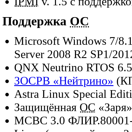
IPMI
v. 1.5 с поддержк
Поддержка
ОС
Microsoft Windows 7/8.1
Server 2008 R2 SP1/201
QNX Neutrino RTOS 6.5.
ЗОСРВ «Нейтрино»
(КП
Astra Linux Special Editi
Защищённая
ОС
«Заря
МСВС 3.0
ФЛИР.80001