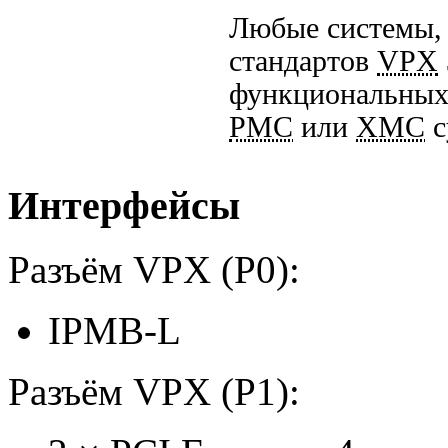
Любые системы, 
стандартов
VPX
функциональных 
PMC
или
XMC
с
Интерфейсы
Разъём VPX (P0):
IPMB-L
Разъём VPX (P1):