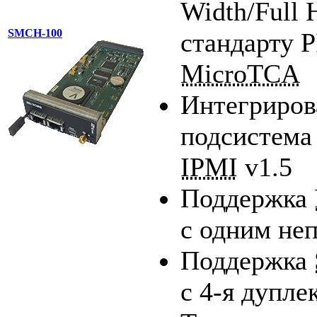
Width/Full 
SMCH-100
стандарту
MicroTCA
Интегриров
подсистема
IPMI
v1.5
Поддержка
с одним не
Поддержка
с
4-я
дупле